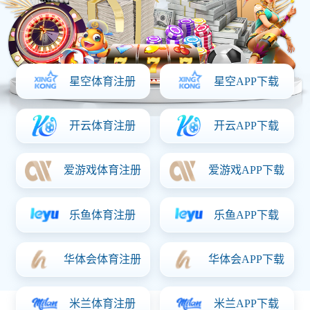
三、服务范围
我们提供包括实时比分、体育数据、赛事资讯等服务。具体
内容可能因运营策略进行相应调整。
四、用户行为规范
不得发布非法、敏感或有害内容
不得借助本平台从事任何形式的违法行为
不得利用技术手段破坏平台数据或干扰系统运行
五、知识产权
平台所有文字、图像、数据、设计等内容均属平台或合作方
合法所有，未经授权禁止任何形式的转载或使用。
六、服务终止
若用户违反平台规定或存在不当行为，安博站官网登录入口
平台有权中止其服务，恕不另行通知。